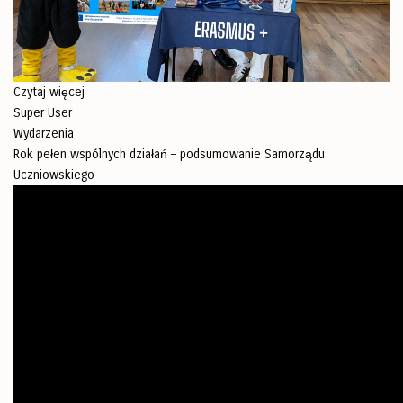
Czytaj więcej
Super User
Wydarzenia
Rok pełen wspólnych działań – podsumowanie Samorządu
Uczniowskiego