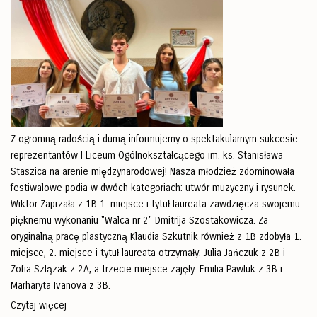
Z ogromną radością i dumą informujemy o spektakularnym sukcesie
reprezentantów I Liceum Ogólnokształcącego im. ks. Stanisława
Staszica na arenie międzynarodowej! Nasza młodzież zdominowała
festiwalowe podia w dwóch kategoriach: utwór muzyczny i rysunek.
Wiktor Zaprzała z 1B 1. miejsce i tytuł laureata zawdzięcza swojemu
pięknemu wykonaniu "Walca nr 2" Dmitrija Szostakowicza. Za
oryginalną pracę plastyczną Klaudia Szkutnik również z 1B zdobyła 1.
miejsce, 2. miejsce i tytuł laureata otrzymały: Julia Jańczuk z 2B i
Zofia Szlązak z 2A, a trzecie miejsce zajęły: Emilia Pawluk z 3B i
Marharyta Ivanova z 3B.
Czytaj więcej