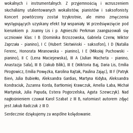
wokalnych i instrumentalnych. Z przyjemnością i wzruszeniem
słuchaliśmy utalentowanych wokalistów, pianistów i saksofonisty.
Koncert powtórzony został trzykrotnie, ale mimo zmęczenia
występujących uzyskany efekt był wspaniały. W przedsięwzięcie pod
kierunkiem p. Joanny Lis i p. Agnieszki Perkman zaangażowali się
uczniowie klas: I B (Dominika Brzozowska, Gabriela Czerw, Wiktor
Zaprzała - pianino), I C (Hubert Słotwiński - saksofon), I D (Natalia
Ferenc, Honorata Miranowska - pianino), I E (Mikołaj Puchowski -
pianino), II C (Lena Maciejewska), III A (Julian Macheta - pianino,
Anastazja Sala), III B (Jakub Bilik), III E (Wiktoria Baj, Daria Lis, Emilia
Pirogowicz, Emilia Powęzka, Karolina Rajtak, Paulina Zając), III F (Patryk
Bień, Julia Bubiełło, Aleksandra Gardias, Martyna Kidyba, Aleksandra
Kondraciuk, Zuzanna Korda, Bartłomiej Krawczuk, Amelia Łaba, Michał
Martyniuk, Julia Papuda, Estera Pogorzelska, Agata Szewczyk). Nad
nagłośnieniem czuwał Karol Szabat z III B, natomiast autorem zdjęć
jest Jakub Radczuk z III D.
Serdecznie dziękujemy za wspólne kolędowanie.