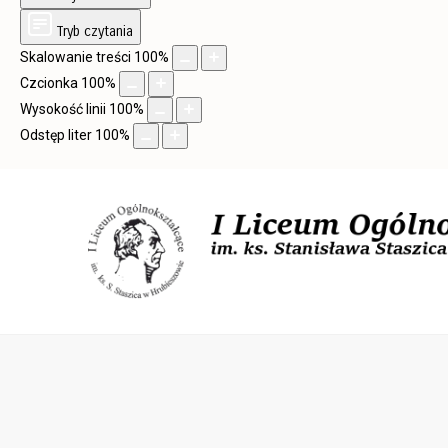
Tryb czytania
Skalowanie treści
100
%
Czcionka
100
%
Wysokość linii
100
%
Odstęp liter
100
%