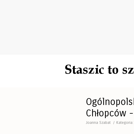
Ogólnopolsk
Chłopców -
Joanna Szabat
Kategoria