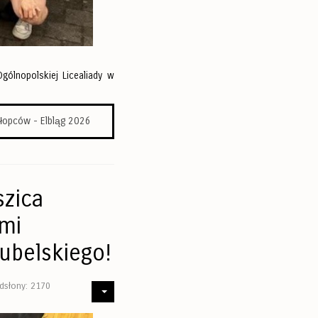
gólnopolskiej Licealiady w
hłopców - Elbląg 2026
szica
ami
ubelskiego!
dsłony: 2170