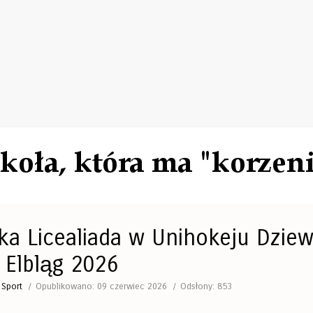
a Licealiada w Unihokeju Dziew
 Elbląg 2026
:
Sport
Opublikowano: 09 czerwiec 2026
Odsłony: 853