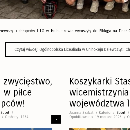
ziewcząt i chłopców I LO w Hrubieszowie wyruszyły do Elbląga na Finał O
Czytaj więcej: Ogólnopolska Licealiada w Unihokeju Dziewcząt i C
e zwycięstwo,
Koszykarki Sta
 w piłce
wicemistrzyni
opców!
województwa l
:
Sport
Joanna Szabat
Kategoria:
Sport
Odsłony: 1364
Opublikowano: 19 marzec 2026
O