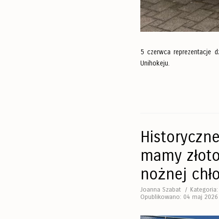
5 czerwca reprezentacje d
Unihokeju.
Historyczn
mamy złoto
nożnej chł
Joanna Szabat
Kategoria
Opublikowano: 04 maj 2026